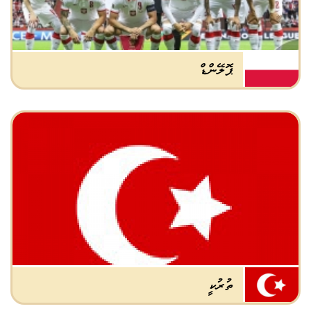
ޕޮލޭންޑް
ތުރުކީ