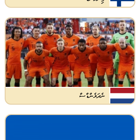
ނެދަލެންޑްސް