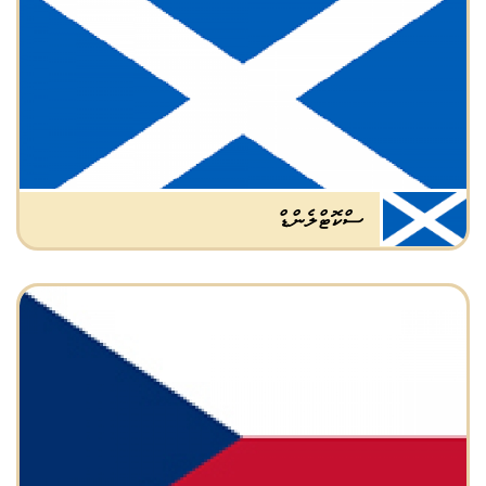
ސްކޮޓްލެންޑް