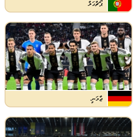
ޕޯޗްގަލް
ޖާމަނީ