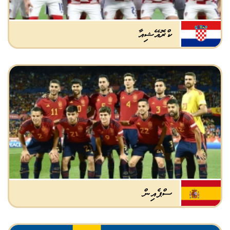
ކްރޮއޭޝިއާ
ސްޕެއިން