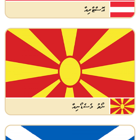
އޮސްޓްރިއާ
ނޯތު މެސެޑޯނިއާ