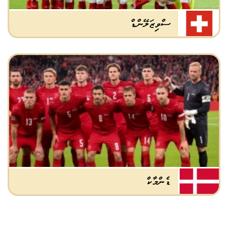
ސްވިޒަލޭންޑް
ޑެންމާކް