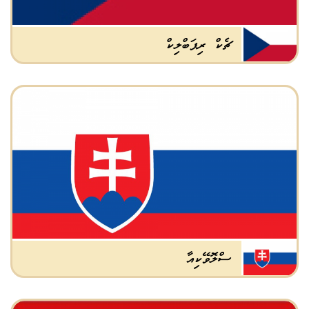
ޗެކް ރިޕަބްލިކް
ސްލޮވޭކިއާ