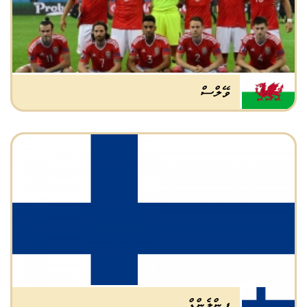
ވޭލްސް
ފިންލެންޑް