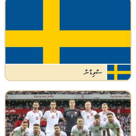
ސްވިޑްން