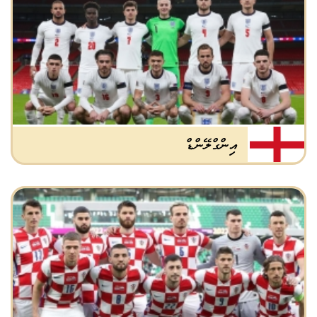
އިންގްލޭންޑް