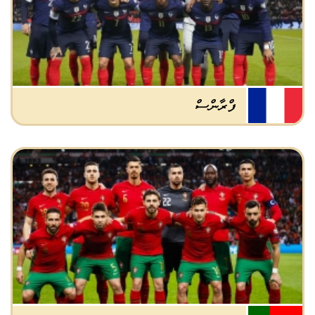
ފްރާންސް