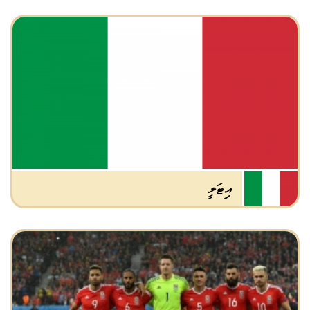
އިޓަލީ