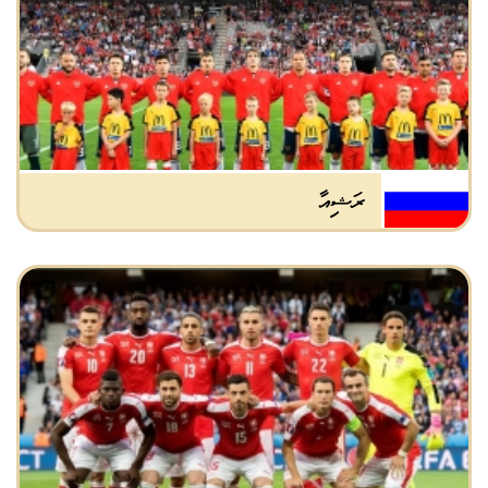
ރަޝިއާ