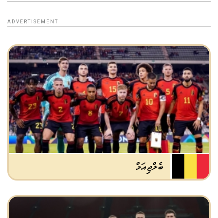
ބެލްޖިއަމް