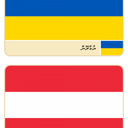
ޔުކްރޭން